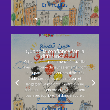
En lire plus
Quand la confiance fait la
différence …
Cette année, j’ai commencé à travailler
avec un groupe de jeunes enfants, dont
la plupart présentaient des difficultés
évidentes sur les plans moteur et
langagier. La majorité d’entre eux ne
parlaient pas encore et ne marchaient
pas avec équilibre. J’ai donc élaboré...
En lire plus