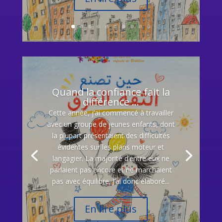
Quand la confiance fait la
différence …
Cette année, j’ai commencé à travailler
avec un groupe de jeunes enfants, dont
la plupart présentaient des difficultés
évidentes sur les plans moteur et
langagier. La majorité d’entre eux ne
parlaient pas encore et ne marchaient
pas avec équilibre. J’ai donc élaboré...
En lire plus