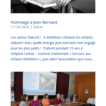
Hommage à Jean-Bernard
17 Oct 2025
|
Suisse
Les autres d’abord ! A Bethléem c’étaient les enfants
d’abord ! Avec quelle énergie Jean-Bernard s’est engagé
pour les plus petits ! D’abord pendant 15 ans à
l’Hôpital Caritas – nommé maintenant « Secours aux
enfants Bethléem », puis dans l’association que nous...