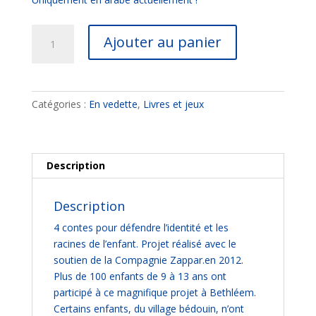
quantité
Ajouter au panier
de
Une
Histoire
de
Catégories :
En vedette
,
Livres et jeux
Chez
Moi
Description
Description
4 contes pour défendre l’identité et les
racines de l’enfant. Projet réalisé avec le
soutien de la Compagnie Zappar.en 2012.
Plus de 100 enfants de 9 à 13 ans ont
participé à ce magnifique projet à Bethléem.
Certains enfants, du village bédouin, n’ont